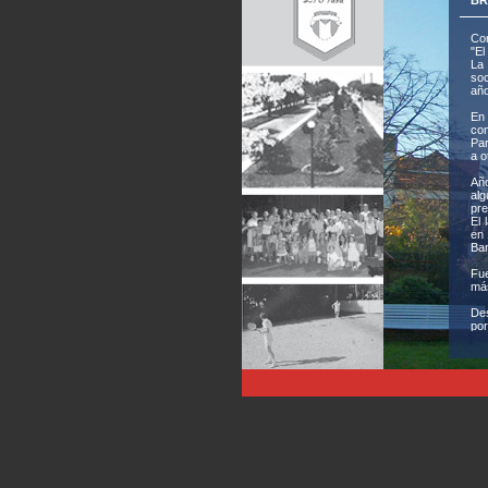
BR
Cor
"El
La 
soc
año
En 
com
Par
a o
Año
alg
pre
El 
en 
Ban
Fue
más
Des
por
for
Así
en 
par
Otr
dis
clu
Tod
Pel