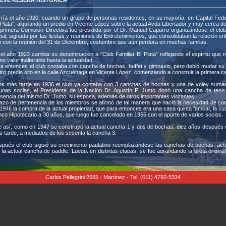
EVE RESEÑA HISTÓRICA
ría el año 1920, cuando un grupo de personas residentes, en su mayoría, en Capital Fed
 Plata", alquilando un predio en Vicente López sobre la actual Avda Libertador y muy cerca del
primera Comisión Directiva fue presidida por el Dr. Manuel Capurro organizándose el club
ial, signada por las fiestas y reuniones de Entretenimientos, que consolidaban la relación 
 con la reunión del 31 de Diciembre, costumbre que aún perdura en muchas familias.
el año 1923 cambia su denominación a “Club Familiar El Plata” reflejando el espíritu que r
o valor inalterable hasta la actualidad.
a entonces el club contaba con cancha de bochas, buffet y gimnasio, pero debió mudar su
tro predio sito en la calle Azcuénaga en Vicente López, comenzando a construir la primera c
s más tarde en 1936 el club ya contaba con 3 canchas de bochas y una de voley sumadas
unas socias, el Presidente de la Nación Dr. Agustín P. Justo donó una cancha de teni
sencia del mismo Dr. Justo, su esposa, además de otros importantes visitantes.
lazo de pertenencia de los miembros se afirmó de tal manera que nació la necesidad de cont
1946 la compra de la actual propiedad, que para entonces era una casa quinta familiar, la c
co Hipotecario a 30 años, que luego fue cancelado en 1955 con el aporte de varios socios.
 así, como en 1947 se construyó la actual cancha 1 y dos de bochas, diez años después en
 tarde, a mediados de los sesenta la cancha 3.
pués el club siguió su crecimiento paulatino reemplazándose las canchas de bochas, act
 la actual cancha de paddle. Luego, en distintas etapas, se fue agrandando la pileta original
mato y dimensiones actuales, incorporándose en 1978 la pileta para chicos.
 fueron llegando el Salón de usos múltiples, que reemplazo al antiguo quincho de paja, la sal
el primer piso que completaron la oferta deportiva del club, dotándose también de vestuari
a confort de los socios.
Carlos Pellegrini 2665 - Martínez - Tel. (011) 4792-5334
o hito importante, fue la construcción de la cancha de fútbol de piso sintético, que reúne
tintas edades, así como también a los pequeños de la escuelita, siendo los sábados a la tar
b, tanto para los socios que lo practican como para los que se acercan a disfrutar de las alte
o esto fue construyéndose respetando el estilo colonial de la quinta original, cuyo frente
legrini, sin modificaciones, no obstante la reforma en el interior de cocina, baños y salón del