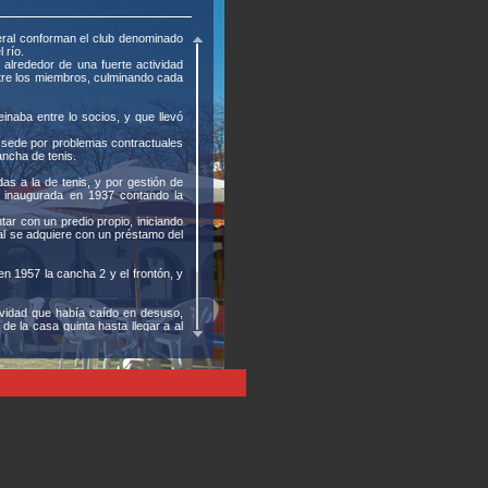
eral conforman el club denominado
 río.
 alrededor de una fuerte actividad
entre los miembros, culminando cada
einaba entre lo socios, y que llevó
 sede por problemas contractuales
ancha de tenis.
 a la de tenis, y por gestión de
s inaugurada en 1937 contando la
ar con un predio propio, iniciando
ual se adquiere con un préstamo del
 1957 la cancha 2 y el frontón, y
ividad que había caído en desuso,
 de la casa quinta hasta llegar a al
a de juegos infantiles y el gimnasio
os y demás dependencias sanitarias
 semanalmente a grupos de socios de
de una parte central de la vida del
rnativas del juego.
 se conserva sobre la calle Carlos
 buffet producido en el año 2009.